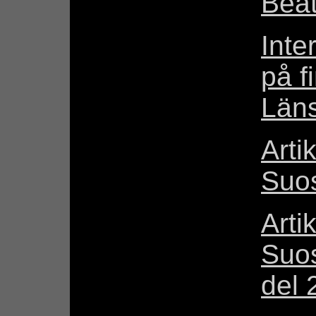
Beat
Inte
på f
Läns
Arti
Suos
Arti
Suos
del 