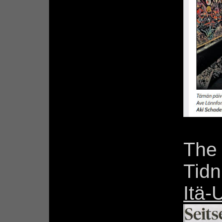
The 
Tidn
Itä-