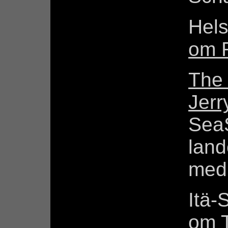
Hel
om R
The 
Jerr
SeaS
land
med 
Itä-
om T