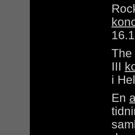
Rock
konc
16.1
The
III
k
i He
En
a
tidn
sam