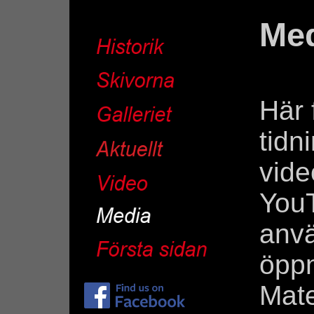
Me
Här 
tidn
vide
You
anv
öppn
Mate