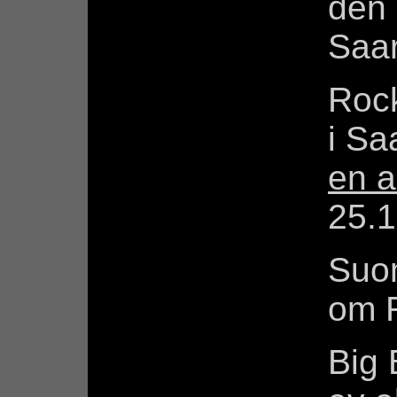
den 
Saar
Rock
i Sa
en a
25.1
Suo
om R
Big 