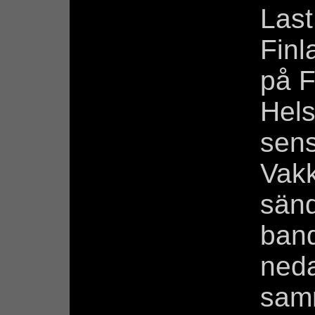
Last
Finl
på F
Hels
sen
Vakk
sän
band
ned
sam