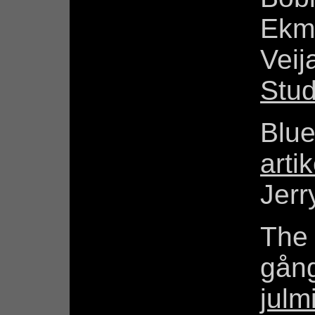
Ekm
Veij
Stud
Blue
artik
Jerr
The 
gån
julm