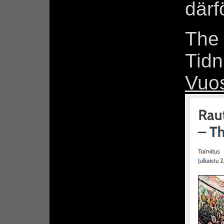
därfö
The 
Tidn
Vuo