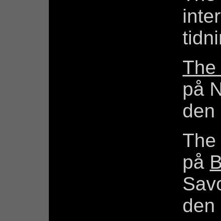
inte
tidn
The
på N
den 
The
på
B
Savo
den 