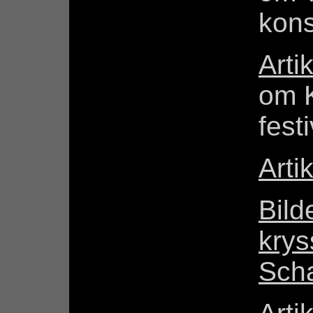
kons
Arti
om K
fest
Arti
Bild
krys
Scha