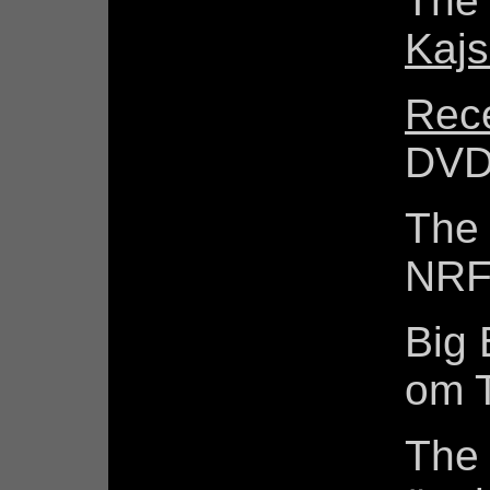
The
Kajs
Rec
DVD 
The
NRF
Big 
om 
The 