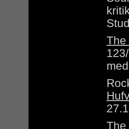
krit
Stud
The 
123
med
Rock
Hufv
27.1
The