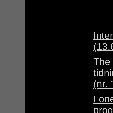
Inte
(13.
The 
tidn
(nr.
Lone
pro