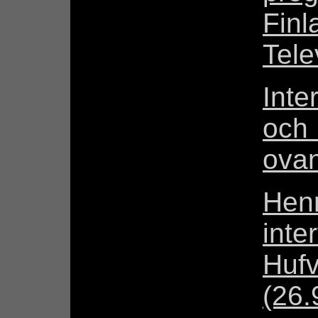
Fin
Tele
Inte
och 
ova
Henr
inte
Hufv
(26.