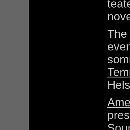
teat
nov
The 
eve
som
Temp
Hels
Ame
pres
Soun