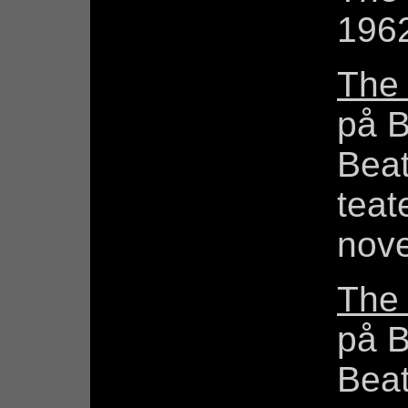
196
The
på 
Bea
teat
nov
The
på 
Bea