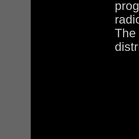
prog
radi
The 
dist