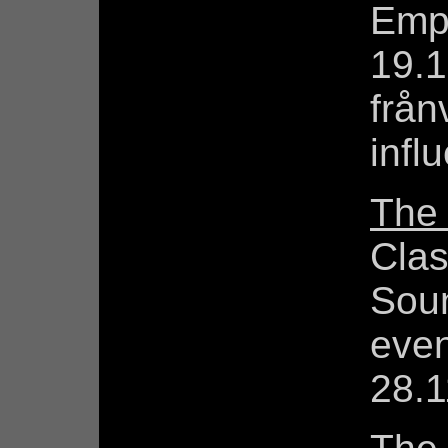
Empi
19.1
från
infl
The
Clas
Sou
eve
28.1