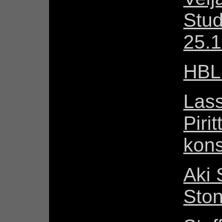
Stud
25.1
HBL:
Lass
Piri
kons
Aki 
Ston