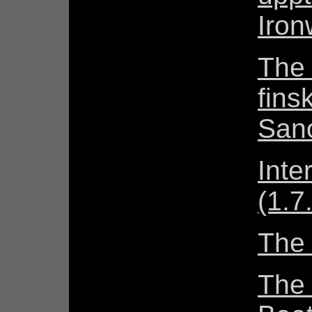
Iron
The 
fins
Sano
Inte
(1.7
The
The