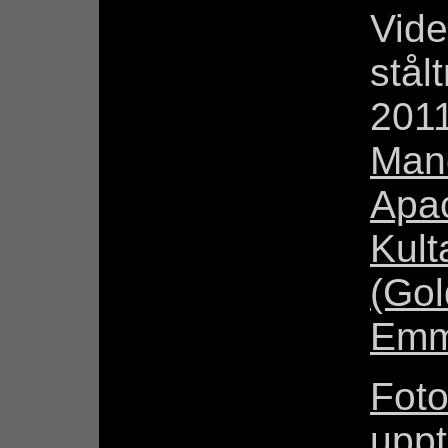
Vide
stål
2011
Man
Apa
Kult
(Gol
Em
Foto
uppt