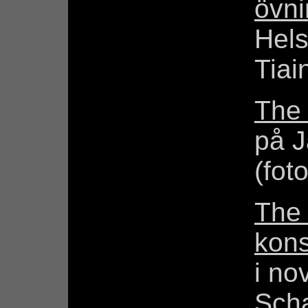
övni
Hels
Tiai
The
på J
(fot
The
kons
i no
Scha