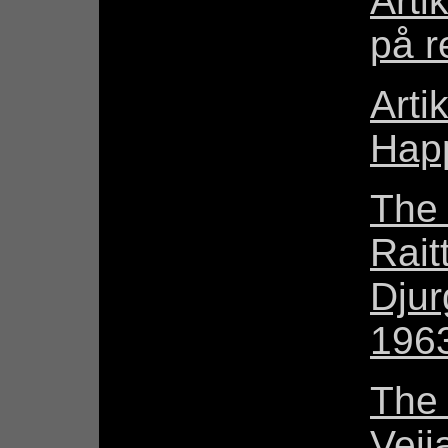
Arti
på r
Arti
Hap
The
Rait
Djur
196
The
Veij