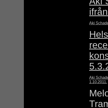
Aki 
ifrå
Aki Schade
Hels
rece
kons
5.3.
Aki Schade
1.10.2011.
Melo
Tra